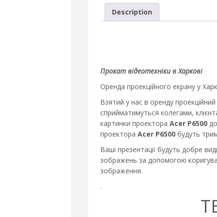
Description
Прокат відеотехніки в Харкові
Оренда проекційного екрану у Харк
Взятий у нас в оренду проекційни
сприйматимуться колегами, клієнт
картинки проектора
Acer
P6500
до
проектора
Acer P6500
будуть трим
Ваші презентації будуть добре вид
зображень за допомогою коригуван
зображення.
.
Т