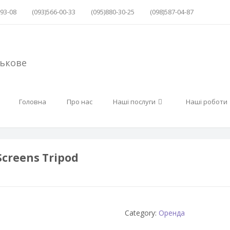
-93-08
(093)566-00-33
(095)880-30-25
(098)587-04-87
Головна
Про нас
Наші послуги
Наші роботи
creens Tripod
Category:
Оренда