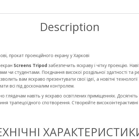
Description
ові, прокат проекційного екрану у Харкові
й екран
Screens Tripod
забезпечить яскраву і чітку проекцію. Наві
ами чи студентами. Поєднання високої роздільної здатності та 
зволить вам яскраво презентувати свої ідеї, а новітні технологі
ати всі під досконалим контролем.
но глядачам навіть у яскраво освітлених приміщеннях. Досягніть
ня трапецоїдного спотворення. Створюйте високоінтерактивні 
ЕХНІЧНІ ХАРАКТЕРИСТИКИ