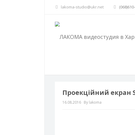
lakoma-studio@ukr.net
(068)610
Проекційний екран S
16.08.2016
By lakoma