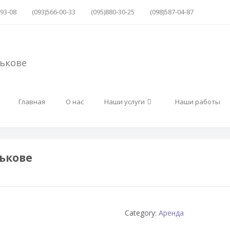
-93-08
(093)566-00-33
(095)880-30-25
(098)587-04-87
Главная
О нас
Наши услуги
Наши работы
рькове
Category:
Аренда